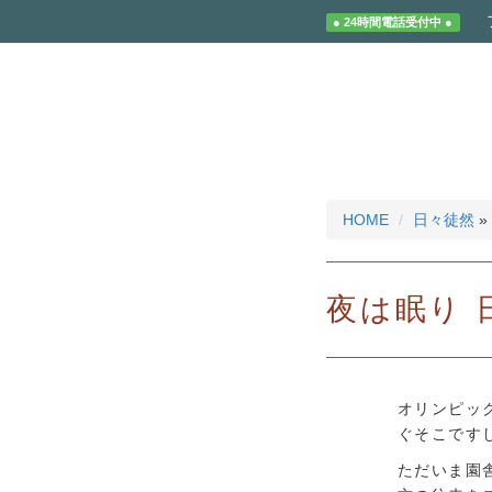
● 24時間電話受付中 ●
HOME
日々徒然
»
夜は眠り 
オリンピッ
ぐそこです
ただいま園