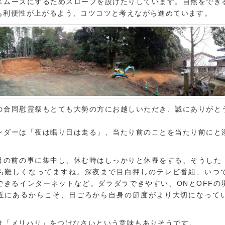
スムーズにするためスロープを設けたりしています。自然をでき
も利便性が上がるよう、コツコツと考えながら進めています。
の合同慰霊祭もとても大勢の方にお越しいただき、誠にありがと
ンダーは「夜は眠り日は走る」、当たり前のことを当たり前にと
目の前の事に集中し、休む時はしっかりと休養をする、そうした
も難しくなってますね。深夜まで目白押しのテレビ番組、いつ
できるインターネットなど。ダラダラできやすい、ONとOFFの
近にあるからこそ、日ごろから自身の節度がより大切になって
は「メリハリ」をつけなさいという意味もありそうです。