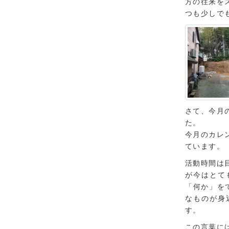
方の往来を
つも少しで
さて、今月
た。
今月のカレ
ています。
活動時間は
が今はとて
「何か」を
なものが身
す。
この言葉に