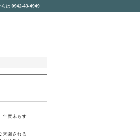
からは
0942-43-4949
。年度末もす
ご来園される