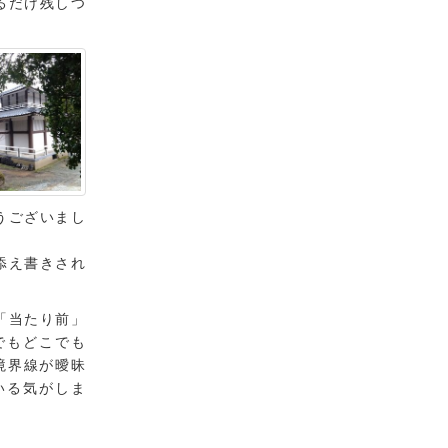
るだけ残しつ
うございまし
添え書きされ
「当たり前」
でもどこでも
境界線が曖昧
いる気がしま